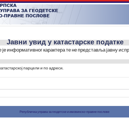
Јавни увид у катастарске податке
е је информативног карактера те не представља јавну испр
катастарској парцели и по адреси.
Републичка управа за геодетске и имовинско-правне послове