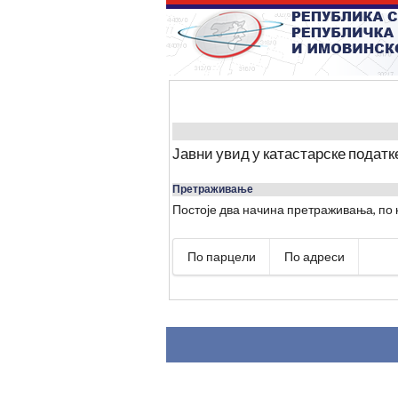
Јавни увид у катастарске податк
Претраживање
Постоје два начина претраживања, по 
По парцели
По адреси