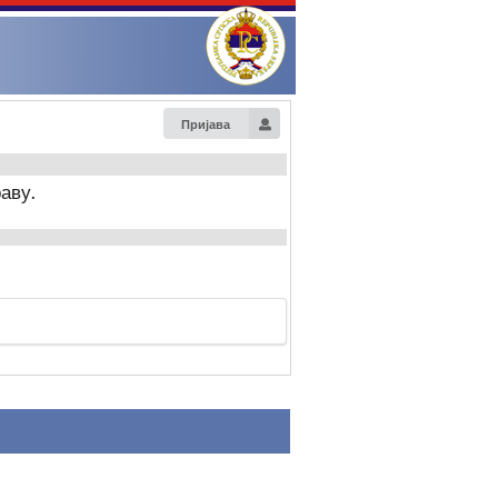
Пријава
аву.